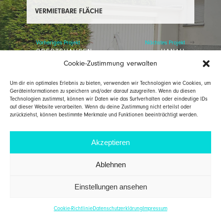
VERMIETBARE FLÄCHE
AGONA INVEST
Vorheriges Projekt
Nächstes Projekt
OBERTSHAUSEN
HANAU
Cookie-Zustimmung verwalten
Um dir ein optimales Erlebnis zu bieten, verwenden wir Technologien wie Cookies, um
AGONA INVEST GmbH
T 06021 / 437608 0
Geräteinformationen zu speichern und/oder darauf zuzugreifen. Wenn du diesen
Würzburger Straße 17
F 06021 / 437608 9
63739 Aschaffenburg
info@agona-invest.de
Technologien zustimmst, können wir Daten wie das Surfverhalten oder eindeutige IDs
auf dieser Website verarbeiten. Wenn du deine Zustimmung nicht erteilst oder
zurückziehst, können bestimmte Merkmale und Funktionen beeinträchtigt werden.
IMPRESSUM
DATENSCHUTZERKLÄRUNG
Akzeptieren
Ablehnen
Einstellungen ansehen
Cookie-Richtlinie
Datenschutzerklärung
Impressum