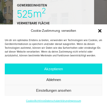
GEWERBEEINHEITEN
2
m
525
AGONA INVEST
VERMIETBARE FLÄCHE
Cookie-Zustimmung verwalten
Vorheriges Projekt
Um dir ein optimales Erlebnis zu bieten, verwenden wir Technologien wie Cookies, um
HAIBACH
Geräteinformationen zu speichern und/oder darauf zuzugreifen. Wenn du diesen
Technologien zustimmst, können wir Daten wie das Surfverhalten oder eindeutige IDs
auf dieser Website verarbeiten. Wenn du deine Zustimmung nicht erteilst oder
zurückziehst, können bestimmte Merkmale und Funktionen beeinträchtigt werden.
AGONA INVEST GmbH
T 06021 / 437608 0
Würzburger Straße 17
F 06021 / 437608 9
63739 Aschaffenburg
info@agona-invest.de
Akzeptieren
IMPRESSUM
DATENSCHUTZERKLÄRUNG
Ablehnen
Einstellungen ansehen
Cookie-Richtlinie
Datenschutzerklärung
Impressum