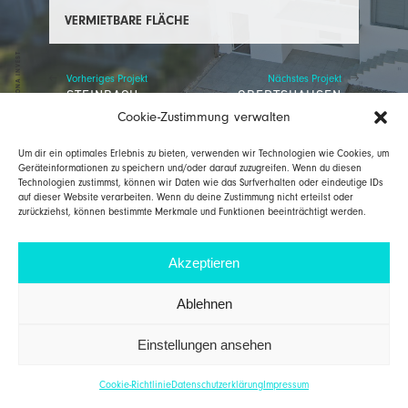
VERMIETBARE FLÄCHE
AGONA INVEST
Vorheriges Projekt
Nächstes Projekt
STEINBACH
OBERTSHAUSEN
(TAUNUS)
Cookie-Zustimmung verwalten
Um dir ein optimales Erlebnis zu bieten, verwenden wir Technologien wie Cookies, um
Geräteinformationen zu speichern und/oder darauf zuzugreifen. Wenn du diesen
AGONA INVEST GmbH
T 06021 / 437608 0
Technologien zustimmst, können wir Daten wie das Surfverhalten oder eindeutige IDs
Würzburger Straße 17
F 06021 / 437608 9
63739 Aschaffenburg
info@agona-invest.de
auf dieser Website verarbeiten. Wenn du deine Zustimmung nicht erteilst oder
zurückziehst, können bestimmte Merkmale und Funktionen beeinträchtigt werden.
IMPRESSUM
DATENSCHUTZERKLÄRUNG
Akzeptieren
Ablehnen
Einstellungen ansehen
Cookie-Richtlinie
Datenschutzerklärung
Impressum