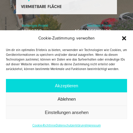
VERMIETBARE FLÄCHE
AGONA INVEST
Vorheriges Projekt
Nächstes Projekt
MÜNSTER
ASCHAFFENBURG
Cookie-Zustimmung verwalten
Um dir ein optimales Erlebnis zu bieten, verwenden wir Technologien wie Cookies, um
AGONA INVEST GmbH
T 06021 / 437608 0
Geräteinformationen zu speichern und/oder darauf zuzugreifen. Wenn du diesen
Würzburger Straße 17
F 06021 / 437608 9
63739 Aschaffenburg
info@agona-invest.de
Technologien zustimmst, können wir Daten wie das Surfverhalten oder eindeutige IDs
auf dieser Website verarbeiten. Wenn du deine Zustimmung nicht erteilst oder
zurückziehst, können bestimmte Merkmale und Funktionen beeinträchtigt werden.
IMPRESSUM
DATENSCHUTZERKLÄRUNG
Akzeptieren
Ablehnen
Einstellungen ansehen
Cookie-Richtlinie
Datenschutzerklärung
Impressum