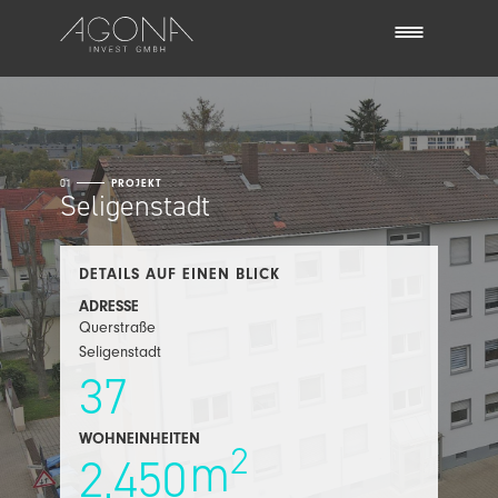
01
PROJEKT
Seligenstadt
DETAILS AUF EINEN BLICK
ADRESSE
Querstraße
Seligenstadt
37
WOHNEINHEITEN
2
m
2,450